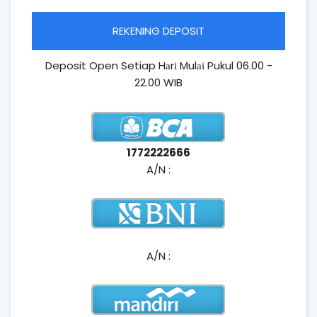
REKENING DEPOSIT
Deposit Open Setiap Hаrі Mulаі Pukul 06.00 -
22.00 WIB
1772222666
A/N :
A/N :