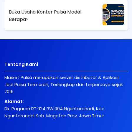
Buka Usaha Konter Pulsa Modal
Berapa?
Tentang Kami
Market Pulsa merupakan server distributor & Aplikasi
Jual Pulsa Termurah, Terlengkap dan terpercaya sejak
2016
Alamat:
Dk. Pagaran RT:024 RW:004 Nguntoronadi, Kec.
Nguntoronadi Kab. Magetan Prov. Jawa Timur