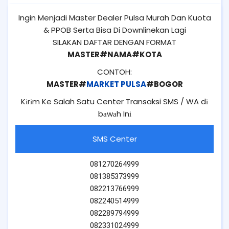
Ingin Menjadi Master Dealer Pulsa Murah Dan Kuota
& PPOB Serta Bisa Di Downlinekan Lagi
SILAKAN DAFTAR DENGAN FORMAT
MASTER#NAMA#KOTA
CONTOH:
MASTER#
MARKET PULSA
#BOGOR
Kіrіm Ke Salah Satu Center Transaksi SMS / WA dі
bаwаh Inі
SMS Center
081270264999
081385373999
082213766999
082240514999
082289794999
082331024999