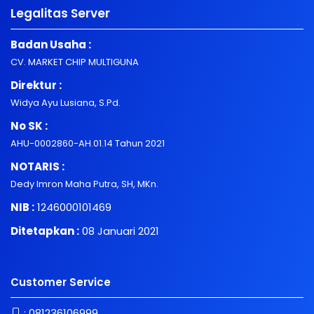
Legalitas Server
Badan Usaha :
CV. MARKET CHIP MULTIGUNA
Direktur :
Widya Ayu Lusiana, S.Pd.
No SK :
AHU-0002860-AH.01.14 Tahun 2021
NOTARIS :
Dedy Imron Maha Putra, SH, MKn.
NIB :
1246000101469
Ditetapkan :
08 Januari 2021
Customer Service
:
081236106999