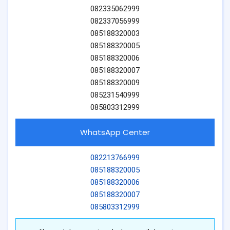
082335062999
082337056999
085188320003
085188320005
085188320006
085188320007
085188320009
085231540999
085803312999
WhatsApp Center
082213766999
085188320005
085188320006
085188320007
085803312999