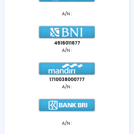
A/N :
4516011677
A/N :
1710038000777
A/N :
A/N :