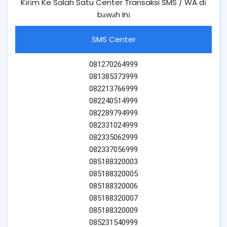
Kіrіm Ke Salah Satu Center Transaksi SMS / WA dі
bаwаh Inі
SMS Center
081270264999
081385373999
082213766999
082240514999
082289794999
082331024999
082335062999
082337056999
085188320003
085188320005
085188320006
085188320007
085188320009
085231540999