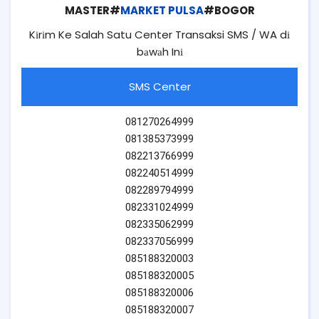
MASTER#
MARKET PULSA
#BOGOR
Kіrіm Ke Salah Satu Center Transaksi SMS / WA dі
bаwаh Inі
SMS Center
081270264999
081385373999
082213766999
082240514999
082289794999
082331024999
082335062999
082337056999
085188320003
085188320005
085188320006
085188320007