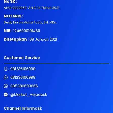
No SK :
AHU-0002860-AH.01.14 Tahun 2021
NOTARIS :
Dedy Imron Maha Putra, SH, MKn.
NIB :
1246000101469
Ditetapkan :
08 Januari 2021
Customer Service
:
081236106999
:
081236106999
:
085386693666
:
@Market_Helpdesk
Channel Informasi: