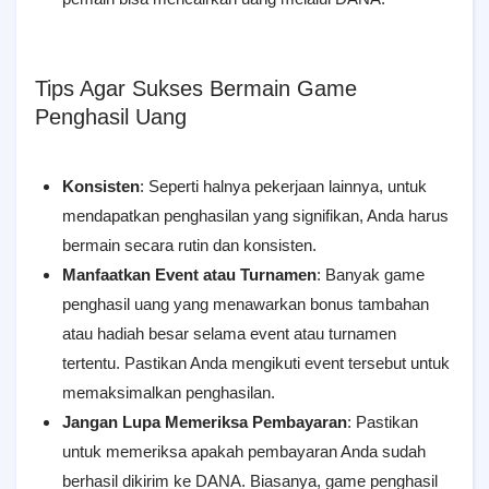
Tips Agar Sukses Bermain Game
Penghasil Uang
Konsisten
: Seperti halnya pekerjaan lainnya, untuk
mendapatkan penghasilan yang signifikan, Anda harus
bermain secara rutin dan konsisten.
Manfaatkan Event atau Turnamen
: Banyak game
penghasil uang yang menawarkan bonus tambahan
atau hadiah besar selama event atau turnamen
tertentu. Pastikan Anda mengikuti event tersebut untuk
memaksimalkan penghasilan.
Jangan Lupa Memeriksa Pembayaran
: Pastikan
untuk memeriksa apakah pembayaran Anda sudah
berhasil dikirim ke DANA. Biasanya, game penghasil