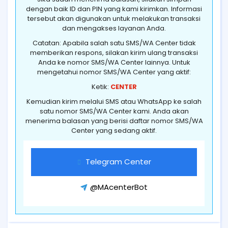
dengan baik ID dan PIN yang kami kirimkan. Informasi
tersebut akan digunakan untuk melakukan transaksi
dan mengakses layanan Anda.
Catatan: Apabila salah satu SMS/WA Center tidak
memberikan respons, silakan kirim ulang transaksi
Anda ke nomor SMS/WA Center lainnya. Untuk
mengetahui nomor SMS/WA Center yang aktif:
Ketik:
CENTER
Kemudian kirim melalui SMS atau WhatsApp ke salah
satu nomor SMS/WA Center kami. Anda akan
menerima balasan yang berisi daftar nomor SMS/WA
Center yang sedang aktif.
Telegram Center
@MAcenterBot