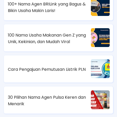
100+ Nama Agen BRILink yang Bagus &
Bikin Usaha Makin Laris!
100 Nama Usaha Makanan Gen Z yang
Unik, Kekinian, dan Mudah Viral
Cara Pengajuan Pemutusan Listrik PLN
30 Pilihan Nama Agen Pulsa Keren dan
Menarik