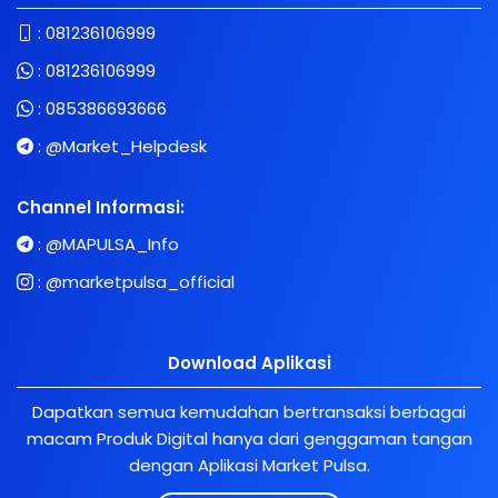
:
081236106999
:
081236106999
:
085386693666
:
@Market_Helpdesk
Channel Informasi:
:
@MAPULSA_Info
:
@marketpulsa_official
Download Aplikasi
Dapatkan semua kemudahan bertransaksi berbagai
macam Produk Digital hanya dari genggaman tangan
dengan Aplikasi Market Pulsa.