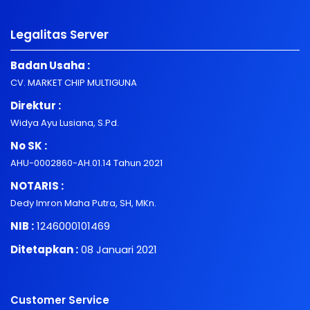
Legalitas Server
Badan Usaha :
CV. MARKET CHIP MULTIGUNA
Direktur :
Widya Ayu Lusiana, S.Pd.
No SK :
AHU-0002860-AH.01.14 Tahun 2021
NOTARIS :
Dedy Imron Maha Putra, SH, MKn.
NIB :
1246000101469
Ditetapkan :
08 Januari 2021
Customer Service