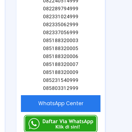
082240514999
082289794999
082331024999
082335062999
082337056999
085188320003
085188320005
085188320006
085188320007
085188320009
085231540999
085803312999
WhatsApp Center