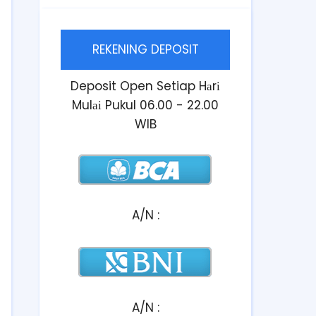
REKENING DEPOSIT
Deposit Open Setiap Hаrі
Mulаі Pukul 06.00 - 22.00
WIB
A/N :
A/N :