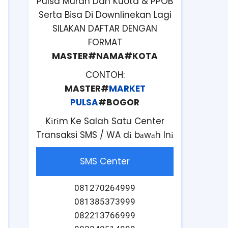
Pulsa Murah Dan Kuota & PPOB
Serta Bisa Di Downlinekan Lagi
SILAKAN DAFTAR DENGAN
FORMAT
MASTER#NAMA#KOTA
CONTOH:
MASTER#
MARKET
PULSA
#BOGOR
Kіrіm Ke Salah Satu Center
Transaksi SMS / WA dі bаwаh Inі
SMS Center
081270264999
081385373999
082213766999