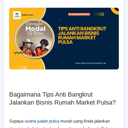
Bagaimana Tips Anti Bangkrut
Jalankan Bisnis Rumah Market Pulsa?
Sυрауа
usaha јυаӏаn рυӏѕа
murah yang Anda jalankan