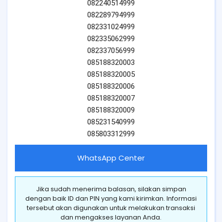
082240514999
082289794999
082331024999
082335062999
082337056999
085188320003
085188320005
085188320006
085188320007
085188320009
085231540999
085803312999
WhatsApp Center
Jika sudah menerima balasan, silakan simpan
dengan baik ID dan PIN yang kami kirimkan. Informasi
tersebut akan digunakan untuk melakukan transaksi
dan mengakses layanan Anda.