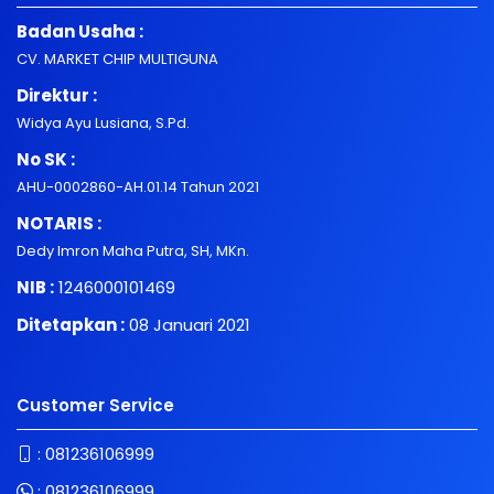
Badan Usaha :
CV. MARKET CHIP MULTIGUNA
Direktur :
Widya Ayu Lusiana, S.Pd.
No SK :
AHU-0002860-AH.01.14 Tahun 2021
NOTARIS :
Dedy Imron Maha Putra, SH, MKn.
NIB :
1246000101469
Ditetapkan :
08 Januari 2021
Customer Service
:
081236106999
:
081236106999