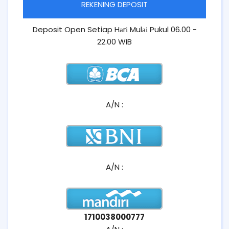
REKENING DEPOSIT
Deposit Open Setiap Hаrі Mulаі Pukul 06.00 -
22.00 WIB
A/N :
A/N :
1710038000777