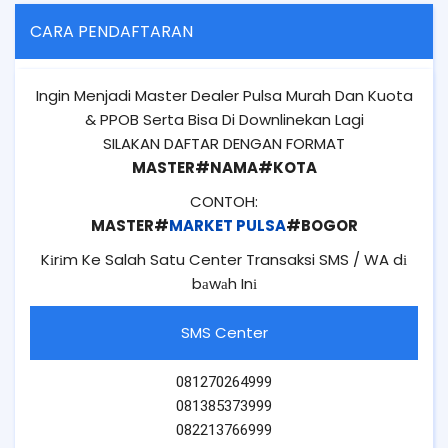
CARA PENDAFTARAN
Ingin Menjadi Master Dealer Pulsa Murah Dan Kuota
& PPOB Serta Bisa Di Downlinekan Lagi
SILAKAN DAFTAR DENGAN FORMAT
MASTER#NAMA#KOTA
CONTOH:
MASTER#
MARKET PULSA
#BOGOR
Kіrіm Ke Salah Satu Center Transaksi SMS / WA dі
bаwаh Inі
SMS Center
081270264999
081385373999
082213766999