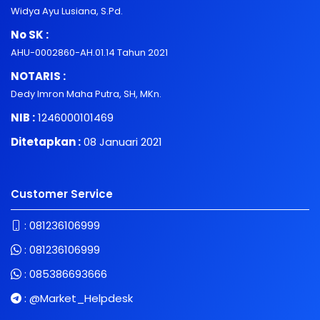
Widya Ayu Lusiana, S.Pd.
No SK :
AHU-0002860-AH.01.14 Tahun 2021
NOTARIS :
Dedy Imron Maha Putra, SH, MKn.
NIB :
1246000101469
Ditetapkan :
08 Januari 2021
Customer Service
:
081236106999
:
081236106999
:
085386693666
:
@Market_Helpdesk