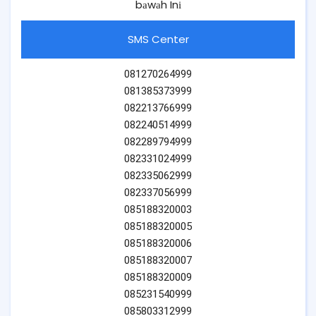
bаwаh Inі
SMS Center
081270264999
081385373999
082213766999
082240514999
082289794999
082331024999
082335062999
082337056999
085188320003
085188320005
085188320006
085188320007
085188320009
085231540999
085803312999