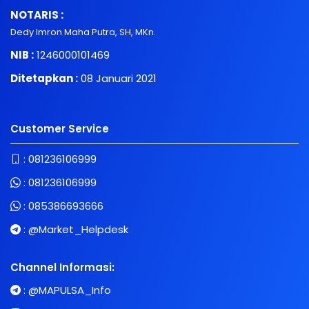
NOTARIS :
Dedy Imron Maha Putra, SH, MKn.
NIB :
1246000101469
Ditetapkan :
08 Januari 2021
Customer Service
:
081236106999
:
081236106999
:
085386693666
:
@Market_Helpdesk
Channel Informasi:
:
@MAPULSA_Info