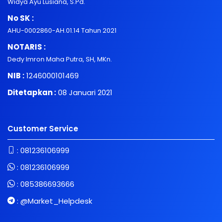
Widya Ayu Lusiana, S.Pd.
No SK :
AHU-0002860-AH.01.14 Tahun 2021
NOTARIS :
Dedy Imron Maha Putra, SH, MKn.
NIB :
1246000101469
Ditetapkan :
08 Januari 2021
Customer Service
:
081236106999
:
081236106999
:
085386693666
:
@Market_Helpdesk