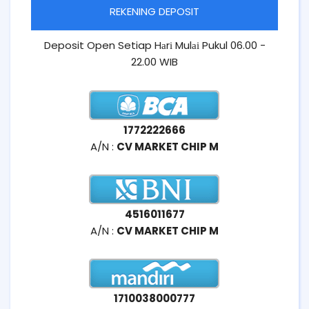
REKENING DEPOSIT
Deposit Open Setiap Hаrі Mulаі Pukul 06.00 -
22.00 WIB
1772222666
A/N :
CV MARKET CHIP M
4516011677
A/N :
CV MARKET CHIP M
1710038000777