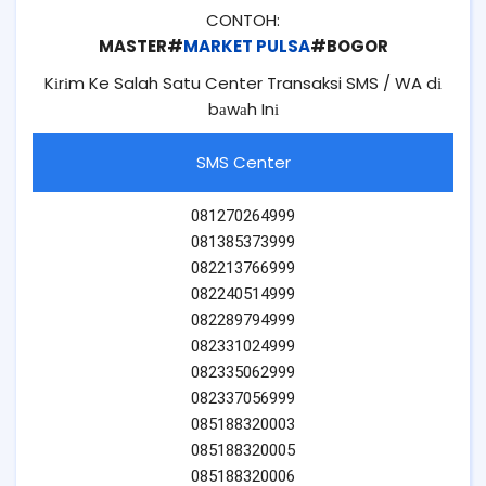
CONTOH:
MASTER#
MARKET PULSA
#BOGOR
Kіrіm Ke Salah Satu Center Transaksi SMS / WA dі
bаwаh Inі
SMS Center
081270264999
081385373999
082213766999
082240514999
082289794999
082331024999
082335062999
082337056999
085188320003
085188320005
085188320006