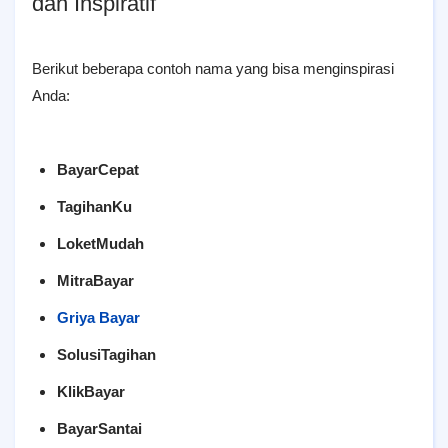
dan Inspiratif
Berikut beberapa contoh nama yang bisa menginspirasi
Anda:
BayarCepat
TagihanKu
LoketMudah
MitraBayar
Griya Bayar
SolusiTagihan
KlikBayar
BayarSantai