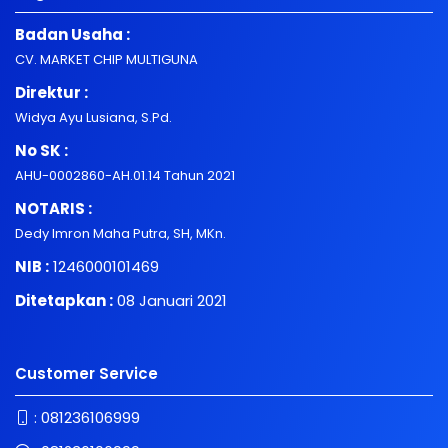
Badan Usaha :
CV. MARKET CHIP MULTIGUNA
Direktur :
Widya Ayu Lusiana, S.Pd.
No SK :
AHU-0002860-AH.01.14 Tahun 2021
NOTARIS :
Dedy Imron Maha Putra, SH, MKn.
NIB :
1246000101469
Ditetapkan :
08 Januari 2021
Customer Service
:
081236106999