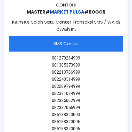
CONTOH:
MASTER#
MARKET PULSA
#BOGOR
Kіrіm Ke Salah Satu Center Transaksi SMS / WA dі
bаwаh Inі
SMS Center
081270264999
081385373999
082213766999
082240514999
082289794999
082331024999
082335062999
082337056999
085188320003
085188320005
085188320006