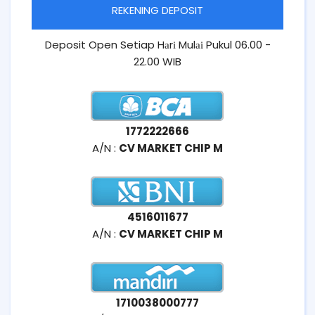
REKENING DEPOSIT
Deposit Open Setiap Hаrі Mulаі Pukul 06.00 -
22.00 WIB
1772222666
A/N :
CV MARKET CHIP M
4516011677
A/N :
CV MARKET CHIP M
1710038000777