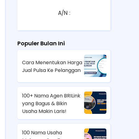
A/N :
Populer Bulan Ini
Cara Menentukan Harga
Jual Pulsa Ke Pelanggan
100+ Nama Agen BRILink
yang Bagus & Bikin
Usaha Makin Laris!
100 Nama Usaha