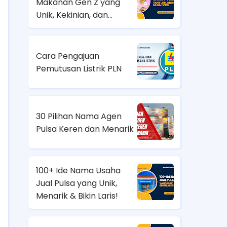
Makanan Gen Z yang
Unik, Kekinian, dan
Mudah Viral
Cara Pengajuan
Pemutusan Listrik PLN
30 Pilihan Nama Agen
Pulsa Keren dan Menarik
100+ Ide Nama Usaha
Jual Pulsa yang Unik,
Menarik & Bikin Laris!