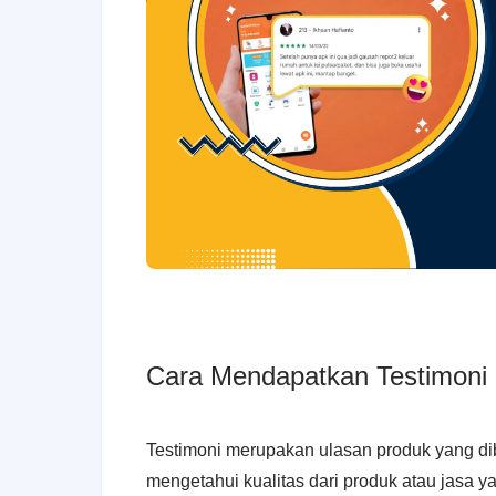
Cara Mendapatkan Testimoni
Testimoni merupakan ulasan produk yang di
mengetahui kualitas dari produk atau jasa ya