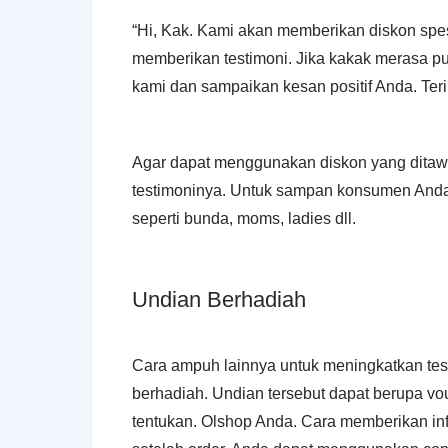
“Hi, Kak. Kami akan memberikan diskon spes
memberikan testimoni. Jika kakak merasa pu
kami dan sampaikan kesan positif Anda. Terim
Agar dapat menggunakan diskon yang dit
testimoninya. Untuk sampan konsumen An
seperti bunda, moms, ladies dll.
Undian Berhadiah
Cara ampuh lainnya untuk meningkatkan tes
berhadiah. Undian tersebut dapat berupa v
tentukan. Olshop Anda. Cara memberikan inf