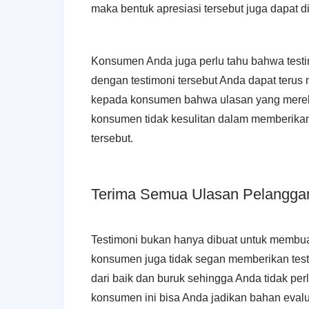
maka bentuk apresiasi tersebut juga dapat 
Konsumen Anda juga perlu tahu bahwa testi
dengan testimoni tersebut Anda dapat teru
kepada konsumen bahwa ulasan yang mereka
konsumen tidak kesulitan dalam memberik
tersebut.
Terima Semua Ulasan Pelanggan
Testimoni bukan hanya dibuat untuk membuat
konsumen juga tidak segan memberikan test
dari baik dan buruk sehingga Anda tidak perl
konsumen ini bisa Anda jadikan bahan eval