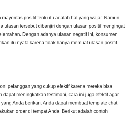
mayoritas positif tentu itu adalah hal yang wajar. Namun,
ulasan tersebut dibanjiri dengan ulasan positif mengingat
elemahan. Dengan adanya ulasan negatif ini, konsumen
ikan itu nyata karena tidak hanya memuat ulasan positif.
ni pelanggan yang cukup efektif karena mereka bisa
dapat meningkatkan testimoni, cara ini juga efektif agar
 yang Anda berikan. Anda dapat membuat template chat
ukan order di tempat Anda. Berikut adalah contoh