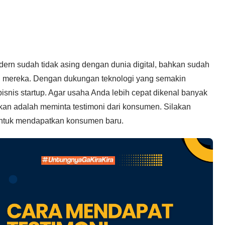
ern sudah tidak asing dengan dunia digital, bahkan sudah
ri mereka. Dengan dukungan teknologi yang semakin
bisnis startup. Agar usaha Anda lebih cepat dikenal banyak
an adalah meminta testimoni dari konsumen. Silakan
ntuk mendapatkan konsumen baru.