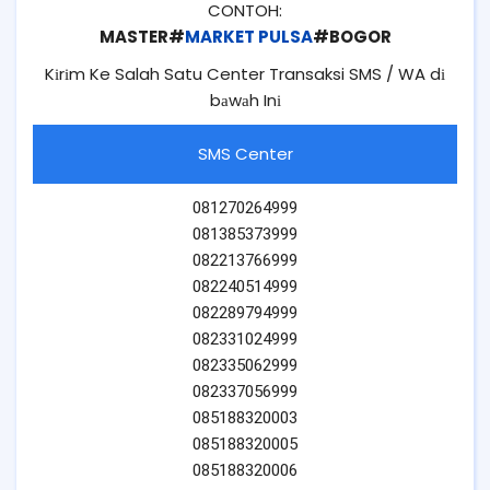
CONTOH:
MASTER#
MARKET PULSA
#BOGOR
Kіrіm Ke Salah Satu Center Transaksi SMS / WA dі
bаwаh Inі
SMS Center
081270264999
081385373999
082213766999
082240514999
082289794999
082331024999
082335062999
082337056999
085188320003
085188320005
085188320006