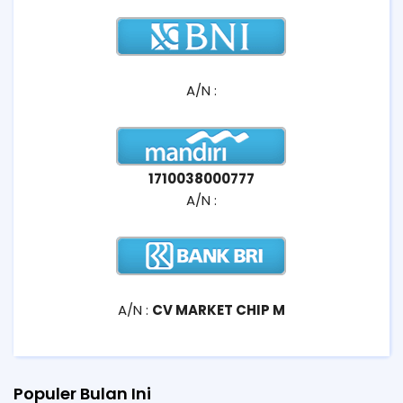
A/N :
1710038000777
A/N :
A/N :
CV MARKET CHIP M
Populer Bulan Ini