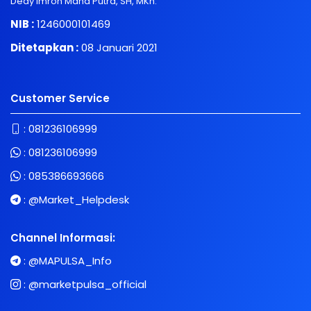
Dedy Imron Maha Putra, SH, MKn.
NIB :
1246000101469
Ditetapkan :
08 Januari 2021
Customer Service
:
081236106999
:
081236106999
:
085386693666
:
@Market_Helpdesk
Channel Informasi:
:
@MAPULSA_Info
:
@marketpulsa_official