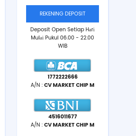
REKENING DEPOSIT
Deposit Open Setiap Hаrі
Mulаі Pukul 06.00 - 22.00
WIB
1772222666
A/N :
CV MARKET CHIP M
4516011677
A/N :
CV MARKET CHIP M