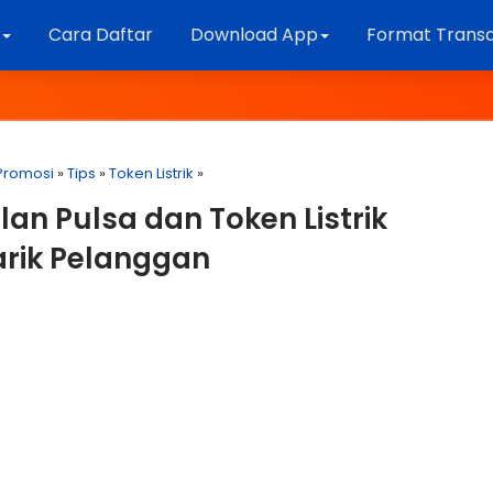
k
Cara Daftar
Download App
Format Transa
Promosi
»
Tips
»
Token Listrik
»
an Pulsa dan Token Listrik
arik Pelanggan