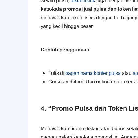
Selain pulsa,
token listrik
juga menjadi kebu
kata-kata promosi jual pulsa dan token list
menawarkan token listrik dengan berbagai p
yang kecil hingga besar.
Contoh penggunaan:
Tulis di
papan nama konter pulsa
atau
s
Gunakan dalam iklan online untuk menari
4.
“Promo Pulsa dan Token List
Menawarkan promo diskon atau bonus selalu
menggunakan kata-kata promosi ini, Anda me