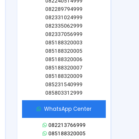
082240514999
082289794999
082331024999
082335062999
082337056999
085188320003
085188320005
085188320006
085188320007
085188320009
085231540999
085803312999
WhatsApp Center
082213766999
085188320005