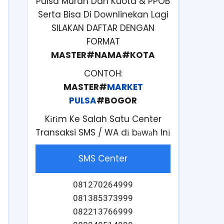
Pulsa Murah Dan Kuota & PPOB
Serta Bisa Di Downlinekan Lagi
SILAKAN DAFTAR DENGAN
FORMAT
MASTER#NAMA#KOTA
CONTOH:
MASTER#
MARKET
PULSA
#BOGOR
Kіrіm Ke Salah Satu Center
Transaksi SMS / WA dі bаwаh Inі
SMS Center
081270264999
081385373999
082213766999