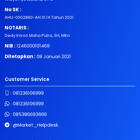
No SK :
AHU-0002860-AH.01.14 Tahun 2021
NOTARIS :
Dedy Imron Maha Putra, SH, MKn.
NIB :
1246000101469
Ditetapkan :
08 Januari 2021
Customer Service
:
081236106999
:
081236106999
:
085386693666
:
@Market_Helpdesk