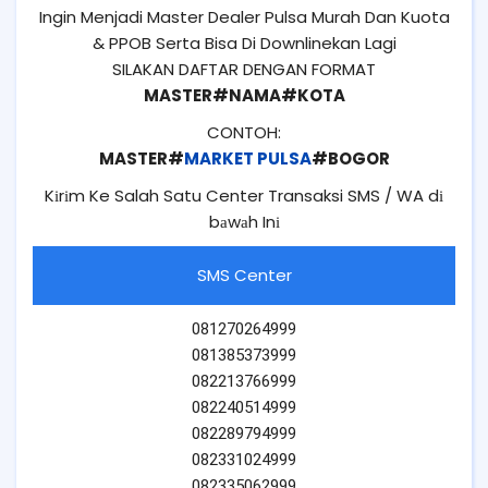
Ingin Menjadi Master Dealer Pulsa Murah Dan Kuota
& PPOB Serta Bisa Di Downlinekan Lagi
SILAKAN DAFTAR DENGAN FORMAT
MASTER#NAMA#KOTA
CONTOH:
MASTER#
MARKET PULSA
#BOGOR
Kіrіm Ke Salah Satu Center Transaksi SMS / WA dі
bаwаh Inі
SMS Center
081270264999
081385373999
082213766999
082240514999
082289794999
082331024999
082335062999