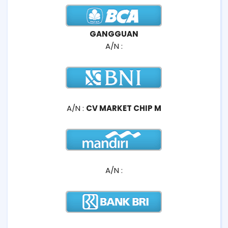
GANGGUAN
A/N :
A/N :
CV MARKET CHIP M
A/N :