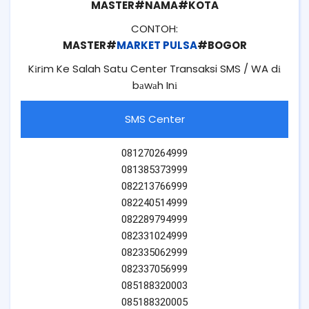
MASTER#NAMA#KOTA
CONTOH:
MASTER#
MARKET PULSA
#BOGOR
Kіrіm Ke Salah Satu Center Transaksi SMS / WA dі
bаwаh Inі
SMS Center
081270264999
081385373999
082213766999
082240514999
082289794999
082331024999
082335062999
082337056999
085188320003
085188320005