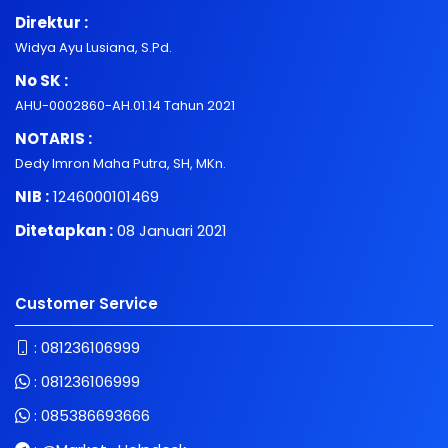
Direktur :
Widya Ayu Lusiana, S.Pd.
No SK :
AHU-0002860-AH.01.14 Tahun 2021
NOTARIS :
Dedy Imron Maha Putra, SH, MKn.
NIB :
1246000101469
Ditetapkan :
08 Januari 2021
Customer Service
:
081236106999
:
081236106999
:
085386693666